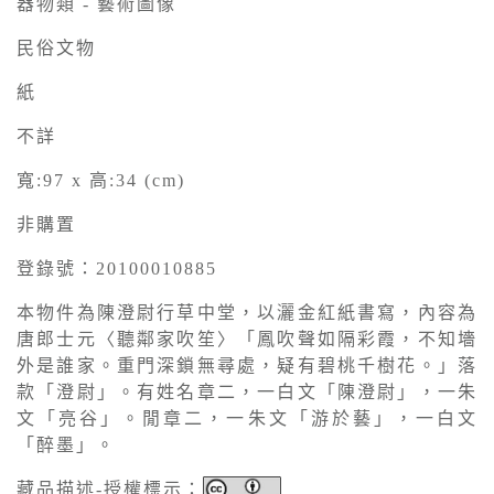
器物類 - 藝術圖像
民俗文物
紙
不詳
寬:97 x 高:34 (cm)
非購置
登錄號：20100010885
本物件為陳澄尉行草中堂，以灑金紅紙書寫，內容為
唐郎士元〈聽鄰家吹笙〉「鳳吹聲如隔彩霞，不知墻
外是誰家。重門深鎖無尋處，疑有碧桃千樹花。」落
款「澄尉」。有姓名章二，一白文「陳澄尉」，一朱
文「亮谷」。閒章二，一朱文「游於藝」，一白文
「醉墨」。
藏品描述-授權標示：