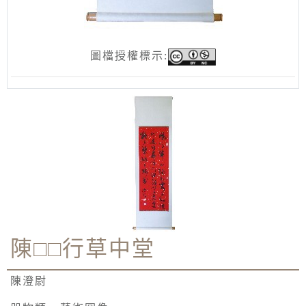
圖檔授權標示:
陳□□行草中堂
陳澄尉