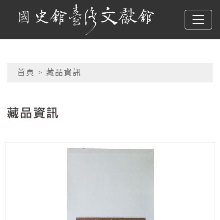
跳到主要內容
國史館臺灣文獻館
網頁導覽
首頁
> 藏品資訊
:::