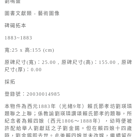
劉鳴盛
圖書文獻類 - 藝術圖像
碑碣拓本
1883~1883
寬:25 x 高:155 (cm)
原碑尺寸(寬)：25.00 , 原碑尺寸(高)：155.00 , 原碑
尺寸(厚)：0.00
採拓
登錄號：20030014985
本物件為西元1883年（光緒9年）賴氏節孝坊劉瑛璘
題聯之上聯；係教諭劉瑛璘讚頌賴氏節孝的題聯，所
紀念者為賴四娘（西元1806〜1888年），幼時便被
許配給舉人劉獻廷之子劉金錫。但在賴四娘十四歲
時，劉金錫即去世。此後賴四娘並未改嫁，繼續留在