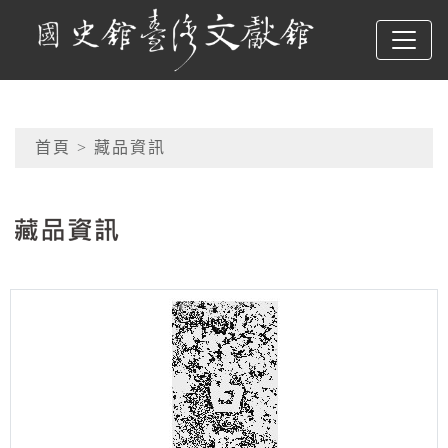
跳到主要內容
國史館臺灣文獻館
網頁導覽
首頁
> 藏品資訊
:::