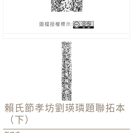
圖檔授權標示:
賴氏節孝坊劉瑛璘題聯拓本
（下）