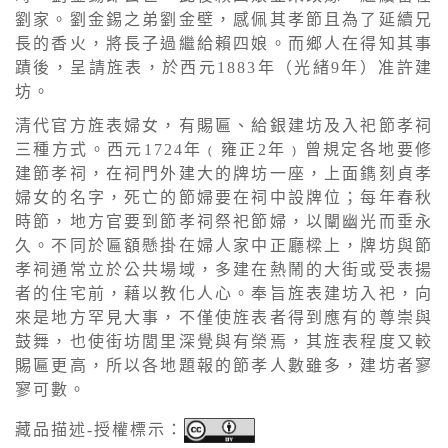
劉家。劉金錫之弟劉金壁，感佩其孝節且為了延續兄
長的香火，將長子過繼給賴四娘。而鄉人在得知其事
蹟後，呈請旌表，於西元1883年（光緒9年）准許建
坊。
清代官方旌表婦女，有賜匾、給銀建坊及入祀節孝祠
三種方式。西元1724年﹙雍正2年﹚曾規定各地要修
建節孝祠，在祠門外建大的牌坊一座，上面鐫刻貞孝
婦女的名字，死亡的節婦要在祠中設牌位；每年春秋
時節，地方官要到節孝祠祭祀節婦，以闡幽光而垂永
久。不同於匾額懸掛在婦人家中正廳樑上，牌坊與節
孝祠通常立於公共場域，多建在熱鬧的大街或受表揚
者的住宅前，藉以教化人心。奉旨旌表建坊入祀，向
來是地方罕見大事，不僅使旌表者得到應有的尊崇與
鼓舞，也使街坊閭里深覺與有榮焉，其旌表程度又較
賜匾更高，所以各地題報的節孝人數雖多，建坊者寥
寥可數。
藏品描述-授權標示：