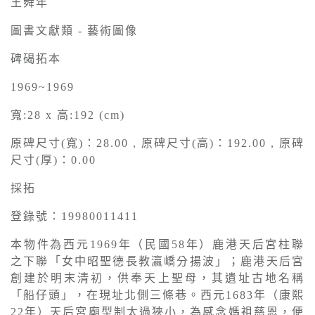
王舜年
圖書文獻類 - 藝術圖像
碑碣拓本
1969~1969
寬:28 x 高:192 (cm)
原碑尺寸(寬)：28.00 , 原碑尺寸(高)：192.00 , 原碑
尺寸(厚)：0.00
採拓
登錄號：19980011411
本物件為西元1969年（民國58年）鹿港天后宮柱聯
之下聯「女中昭聖德長教瀛嶠分揚波」；鹿港天后宮
創建於明末清初，供奉天上聖母，其遺址古地名稱
「船仔頭」，在現址北側三條巷。西元1683年（康熙
22年）天后宮廟型制太過狹小，為感念媽祖慈恩，便