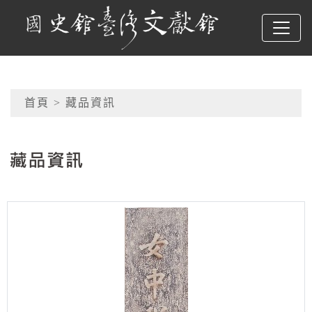
跳到主要內容
國史館臺灣文獻館
網頁導覽
首頁
> 藏品資訊
:::