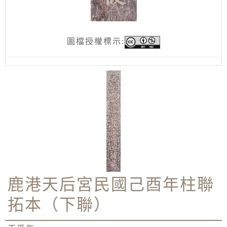
圖檔授權標示:
鹿港天后宮民國己酉年柱聯
拓本（下聯）