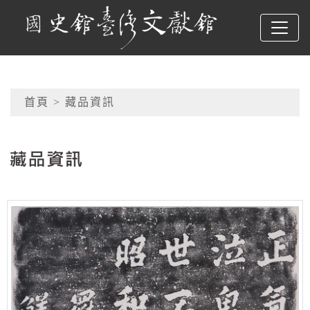
跳到主要內容
國史館臺灣文獻館
網頁導覽
首頁
> 藏品資訊
:::