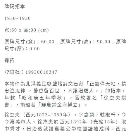
碑碣拓本
1930~1930
寬:60 x 高:90 (cm)
原碑尺寸(寬)：60.00 , 原碑尺寸(高)：90.00 , 原碑
尺寸(厚)：0.00
採拓
登錄號：19930010347
本物件為北港義民廟壁堵詩文石刻「正氣侔天地，精
忠泣鬼神 ，馨香留百世 ，不讓汨羅人。」的拓本，
年款「昭和庚五年季秋」，落款署名「徐杰夫撰
書」，捐題者「鮮魚鋪金海鮮立」。
徐杰夫（西元1873–1959年），字念榮，號楸軒，今
今嘉義市人。徐杰夫於西元1892年（光緒18年）取
中秀才，日治後就讀嘉義公學校國語速成科。西元