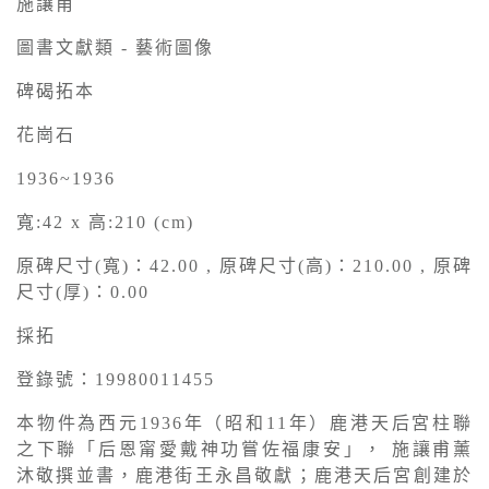
施讓甫
圖書文獻類 - 藝術圖像
碑碣拓本
花崗石
1936~1936
寬:42 x 高:210 (cm)
原碑尺寸(寬)：42.00 , 原碑尺寸(高)：210.00 , 原碑
尺寸(厚)：0.00
採拓
登錄號：19980011455
本物件為西元1936年（昭和11年）鹿港天后宮柱聯
之下聯「后恩甯愛戴神功嘗佐福康安」， 施讓甫薰
沐敬撰並書，鹿港街王永昌敬獻；鹿港天后宮創建於