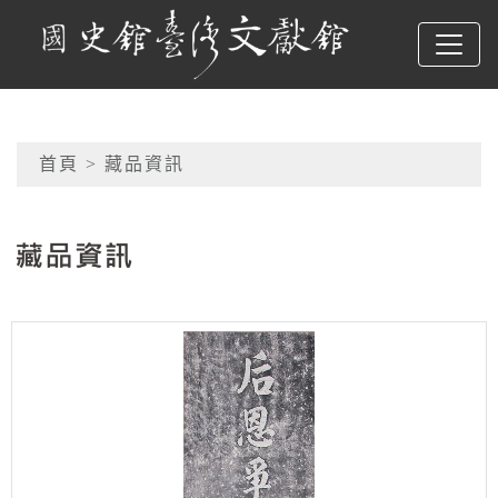
跳到主要內容
國史館臺灣文獻館
網頁導覽
首頁
> 藏品資訊
:::