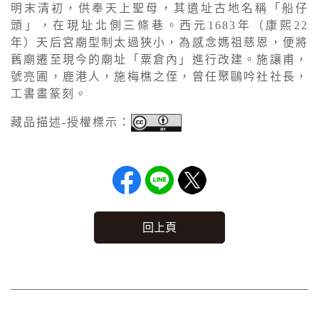
明末清初，供奉天上聖母，其遺址古地名稱「船仔
頭」，在現址北側三條巷。西元1683年（康熙22
年）天后宮廟型制太過狹小，為感念媽祖慈恩，便將
舊廟遷至現今的廟址「粟倉內」進行改建。施讓甫，
號亮圃，鹿港人，施梅樵之侄，曾任聚鷗吟社社長，
工書畫篆刻。
藏品描述-授權標示：
回上頁