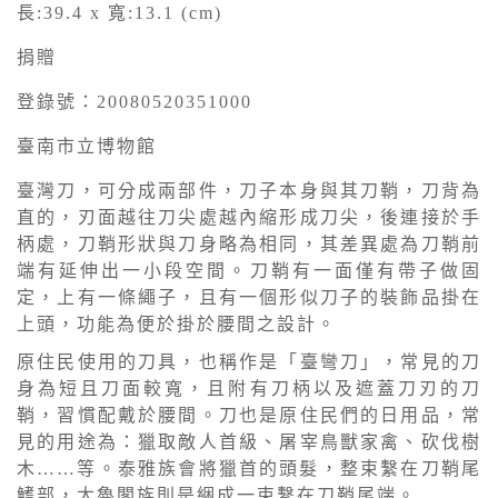
長:39.4 x 寬:13.1 (cm)
捐贈
登錄號：20080520351000
臺南市立博物館
臺灣刀，可分成兩部件，刀子本身與其刀鞘，刀背為
直的，刃面越往刀尖處越內縮形成刀尖，後連接於手
柄處，刀鞘形狀與刀身略為相同，其差異處為刀鞘前
端有延伸出一小段空間。刀鞘有一面僅有帶子做固
定，上有一條繩子，且有一個形似刀子的裝飾品掛在
上頭，功能為便於掛於腰間之設計。
原住民使用的刀具，也稱作是「臺彎刀」，常見的刀
身為短且刀面較寬，且附有刀柄以及遮蓋刀刃的刀
鞘，習慣配戴於腰間。刀也是原住民們的日用品，常
見的用途為：獵取敵人首級、屠宰鳥獸家禽、砍伐樹
木……等。泰雅族會將獵首的頭髮，整束繫在刀鞘尾
鰭部，太魯閣族則是綑成一束繫在刀鞘尾端。