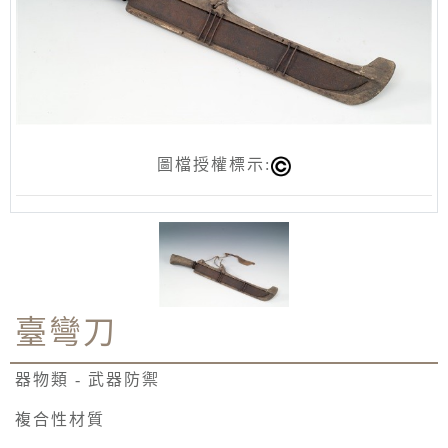
圖檔授權標示:
臺彎刀
器物類 - 武器防禦
複合性材質