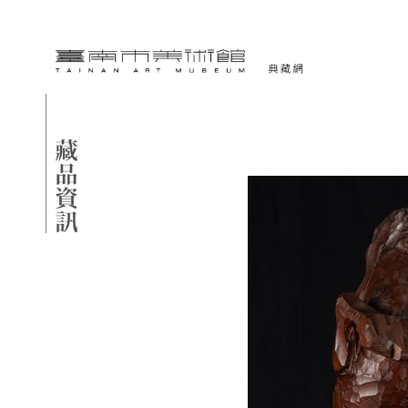
跳到主要內容
臺南市美術館-典藏網
網頁導覽
藏品資訊
:::