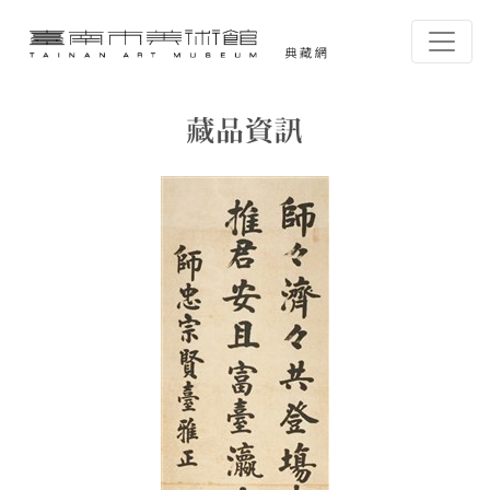
跳到主要內容
臺南市美術館-典藏網
網頁導覽
藏品資訊
:::