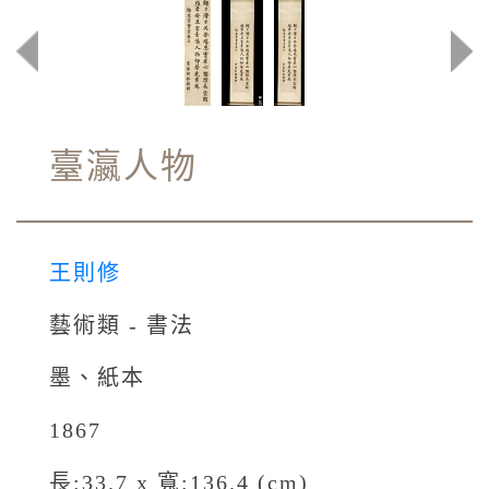
臺瀛人物
王則修
藝術類 - 書法
墨、紙本
1867
長:33.7 x 寬:136.4 (cm)