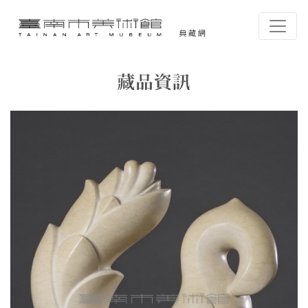
跳到主要內容
臺南市美術館-典藏網
網頁導覽
藏品資訊
:::