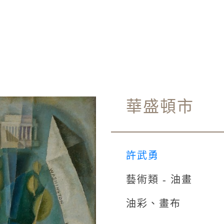
華盛頓市
許武勇
藝術類 - 油畫
油彩、畫布