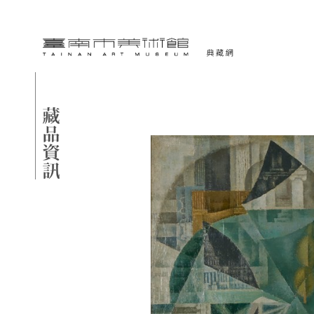
跳到主要內容
臺南市美術館-典藏網
網頁導覽
藏品資訊
:::