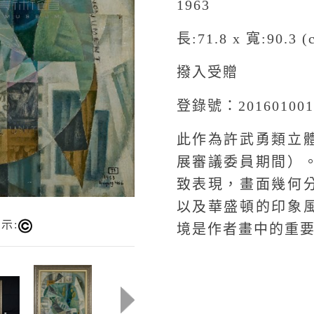
1963
長:71.8 x 寬:90.3 (
撥入受贈
登錄號：201601001
此作為許武勇類立
展審議委員期間）
致表現，畫面幾何
以及華盛頓的印象
示:
境是作者畫中的重