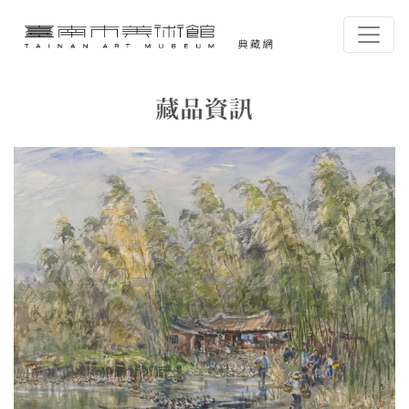
跳到主要內容
臺南市美術館-典藏網
網頁導覽
藏品資訊
:::