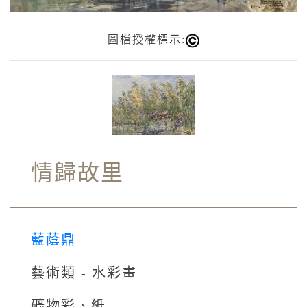
圖檔授權標示:
情歸故里
藍蔭鼎
藝術類 - 水彩畫
礦物彩、紙