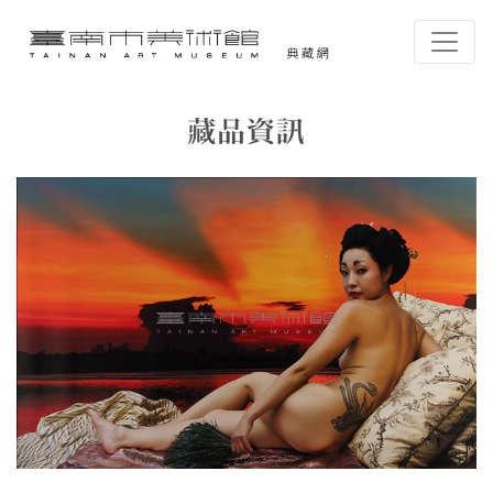
跳到主要內容
臺南市美術館-典藏網
網頁導覽
藏品資訊
:::