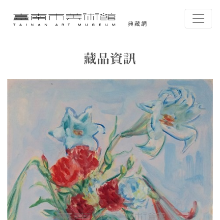
跳到主要內容
臺南市美術館-典藏網
網頁導覽
藏品資訊
:::