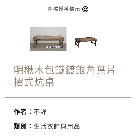
圖檔授權標示:
明楸木包鐵鍍銀角葉片
摺式炕桌
作者：
不詳
類別：
生活衣飾與用品