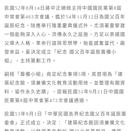
民國52年8月14日蔣中正總統主持中國國民黨第8屆
中常會第463次會議，鑑於54年11月12日為國父百年
誕辰紀念，除應舉行隆重慶典儀式外，尤須著重擘建
一個能夠深入人心、流傳永久之設施，方足以表揚國
父偉大人格、革命行誼與思想學，始能感奮當代，啟
發來茲。爰決定成立「紀念 國父百年誕辰籌備小
組」，主持籌劃工作。
嗣經「籌備小組」商定紀念事項5項，其首項為「建
築紀念館，須兼備文化教育活動用途，並整理有關資
料，留作永久史蹟」，提報民國52年9月21日中國國
民黨第8屆中常會第472次會議通過。
民國53年9月1日「中華民國各界紀念國父百年誕辰籌
委會」正式成立，決定：「建築紀念館因須兼備文化