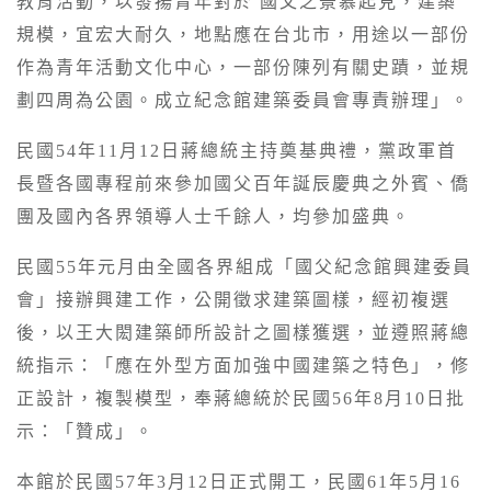
教育活動，以發揚青年對於 國父之景慕起見，建築
規模，宜宏大耐久，地點應在台北市，用途以一部份
作為青年活動文化中心，一部份陳列有關史蹟，並規
劃四周為公園。成立紀念館建築委員會專責辦理」。
民國54年11月12日蔣總統主持奠基典禮，黨政軍首
長暨各國專程前來參加國父百年誕辰慶典之外賓、僑
團及國內各界領導人士千餘人，均參加盛典。
民國55年元月由全國各界組成「國父紀念館興建委員
會」接辦興建工作，公開徵求建築圖樣，經初複選
後，以王大閎建築師所設計之圖樣獲選，並遵照蔣總
統指示：「應在外型方面加強中國建築之特色」，修
正設計，複製模型，奉蔣總統於民國56年8月10日批
示：「贊成」。
本館於民國57年3月12日正式開工，民國61年5月16