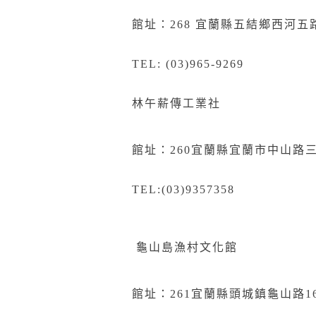
館址：268
宜
蘭縣五結鄉西河五路
TEL: (03)965-9269
林午薪傳工業社
館址：
260
宜蘭縣宜蘭市中山路
TEL:(03)9357358
龜山島漁村文化館
館址：
261
宜蘭縣頭城鎮龜山路
1