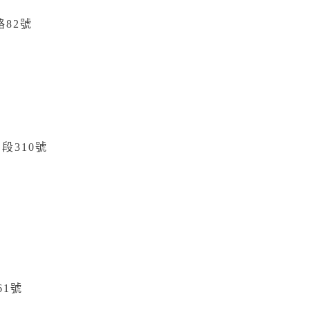
82號
三段
310
號
61
號