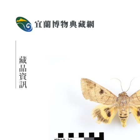
跳到主要內容
宜蘭博物典藏網
網頁導覽
藏品資訊
:::