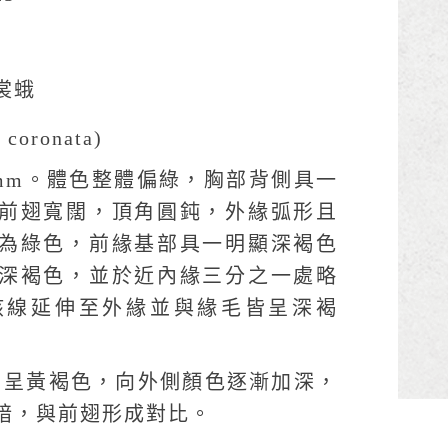
裳蛾
oronata)
4mm。體色整體偏綠，胸部背側具一
前翅寬闊，頂角圓鈍，外緣弧形且
為綠色，前緣基部具一明顯深褐色
深褐色，並於近內緣三分之一處略
該線延伸至外緣並與緣毛皆呈深褐
3）呈黃褐色，向外側顏色逐漸加深，
暗，與前翅形成對比。