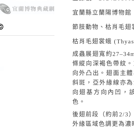
宜蘭縣立蘭陽博物館
節肢動物、枯肖毛翅
枯肖毛翅裳蛾 (Thyas c
成蟲展翅寬約27–3
條縱向深褐色帶紋。
向外凸出。翅面主體
斜斑，亞外緣線亦為
向翅基方向內凹，
色。
後翅前段（約前2/
外緣區域色調更為濃