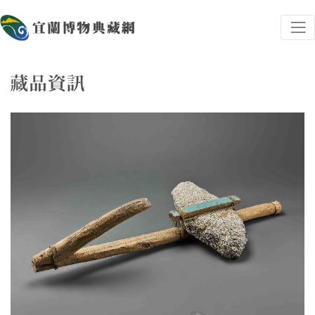
跳到主要內容
宜蘭博物典藏網
網頁導覽
藏品資訊
:::