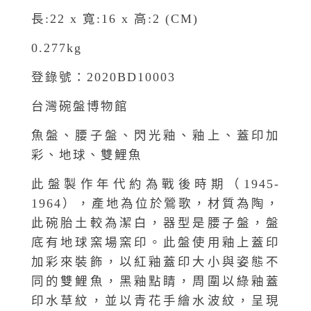
長:22 x 寬:16 x 高:2 (CM)
0.277kg
登錄號：2020BD10003
台灣碗盤博物館
魚盤、腰子盤、閃光釉、釉上、蓋印加
彩、地球、雙鯉魚
此盤製作年代約為戰後時期（1945-
1964），產地為位於鶯歌，材質為陶，
此碗胎土較為潔白，器型是腰子盤，盤
底有地球窯場窯印。此盤使用釉上蓋印
加彩來裝飾，以紅釉蓋印大小與姿態不
同的雙鯉魚，黑釉點睛，周圍以綠釉蓋
印水草紋，並以青花手繪水波紋，呈現