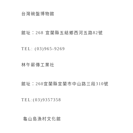
台灣碗盤博物館
館址：268
宜
蘭縣五結鄉西河五路82號
TEL: (03)965-9269
林午薪傳工業社
館址：
260
宜蘭縣宜蘭市中山路三段
310
號
TEL:(03)9357358
龜山島漁村文化館