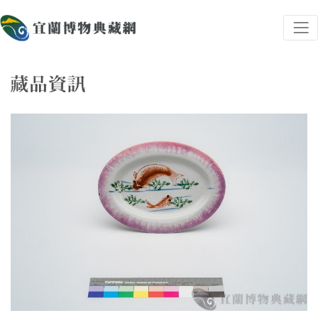
跳到主要內容
宜蘭博物典藏網
網頁導覽
藏品資訊
:::