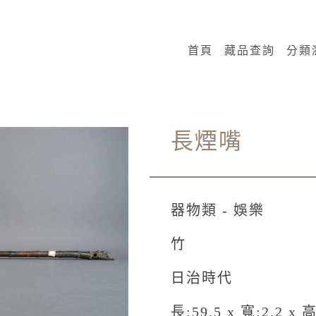
:::
首頁
藏品查詢
分類
長煙嘴
器物類 - 娛樂
竹
日治時代
長:59.5 x 寬:2.2 x 高