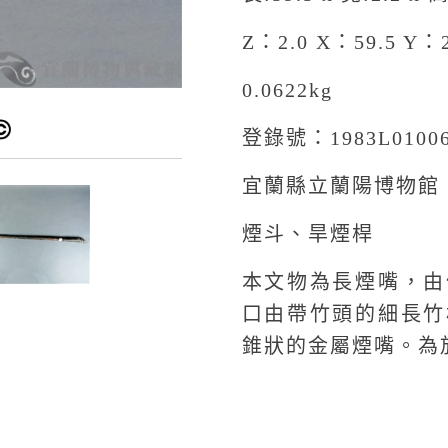
Z：2.0 X：59.5 Y：
0.0622kg
登錄號：1983L0100
宜蘭縣立蘭陽博物館
煙斗、旱煙桿
本文物為長煙嘴，由
口由帶竹頭的細長竹
錐狀的金屬煙嘴。為