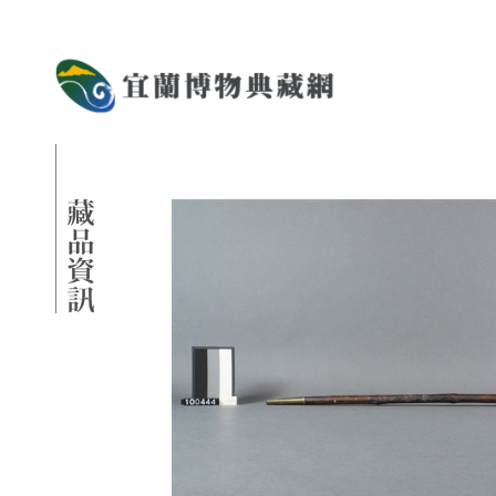
跳到主要內容
宜蘭博物典藏網
網頁導覽
藏品資訊
:::