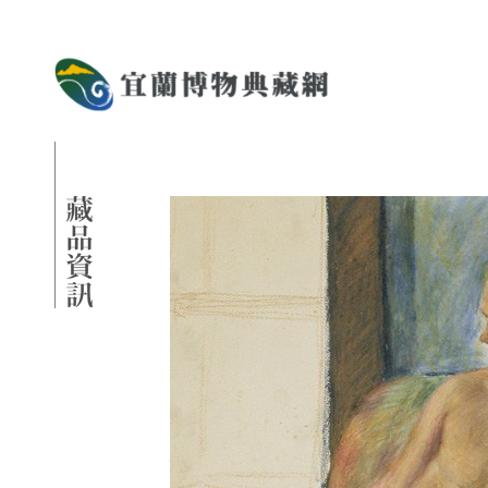
跳到主要內容
宜蘭博物典藏網
網頁導覽
藏品資訊
:::