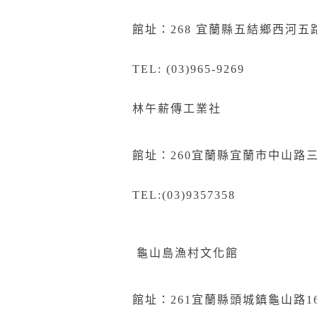
館址：268
宜
蘭縣五結鄉西河五路
TEL: (03)965-9269
林午薪傳工業社
館址：
260
宜蘭縣宜蘭市中山路
TEL:(03)9357358
龜山島漁村文化館
館址：
261
宜蘭縣頭城鎮龜山路
1