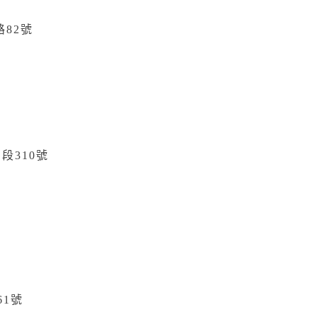
82號
三段
310
號
61
號