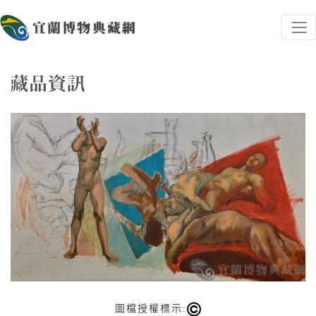
跳到主要內容
宜蘭博物典藏網
網頁導覽
藏品資訊
:::
圖檔授權標示: