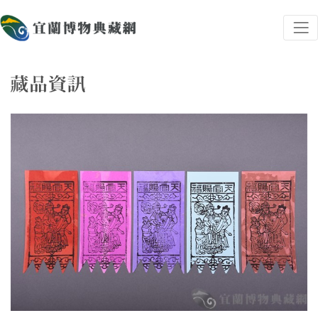
跳到主要內容
宜蘭博物典藏網
網頁導覽
藏品資訊
:::