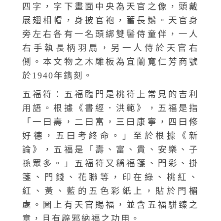
四字，字下畫面中央為天官之像，頭戴
展翅相帽，身披官袍，蓄長鬚。天官身
旁左右各有一名頭綁雙髻侍童伴，一人
右手執長柄羽扇，另一人侍於天官右
側。本文物之木雕板為宜蘭寬仁芳商號
於1940年鐫刻。
五福符：五福臨門是桃符上常見的吉利
用語。根據《書經．洪範》，五福是指
「一曰壽，二曰富，三曰康寧，四曰修
好德，五曰考終命。」至於根據《新
論》，五福是「壽、富、貴、安樂、子
孫眾多。」五福符又稱福箋、門彩、掛
箋、門錢、花聯等，印在綠、桃紅、
紅、黃、藍的五色彩紙上，貼於門楣
處。圖上有天官賜福，並含五福駢臻之
意，且有辟邪納福之功用。