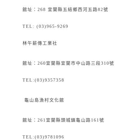
館址：268
宜
蘭縣五結鄉西河五路82號
TEL: (03)965-9269
林午薪傳工業社
館址：
260
宜蘭縣宜蘭市中山路三段
310
號
TEL:(03)9357358
龜山島漁村文化館
館址：
261
宜蘭縣頭城鎮龜山路
161
號
TEL:(03)9781096