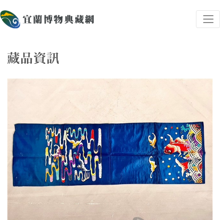
跳到主要內容
宜蘭博物典藏網
網頁導覽
藏品資訊
:::