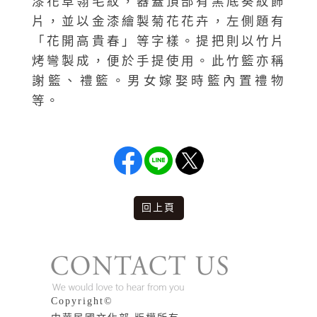
漆花草翎毛紋，器蓋頂部有黑底葵紋飾
片，並以金漆繪製菊花花卉，左側題有
「花開高貴春」等字樣。提把則以竹片
烤彎製成，便於手提使用。此竹籃亦稱
謝籃、禮籃。男女嫁娶時籃內置禮物
等。
回上頁
版權說明
Copyright©