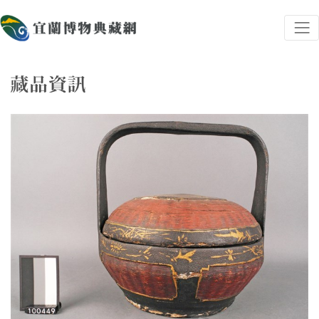
跳到主要內容
宜蘭博物典藏網
網頁導覽
藏品資訊
:::