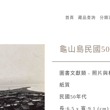
:::
首頁
藏品查詢
分類
龜山島民國5
圖書文獻類 - 照片與
紙質
民國50年代
長:6.5 x 寬:9.1 (cm)