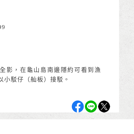
99
落全影，在龜山島南邊隱約可看到漁
以小駁仔（舢板）接駁。