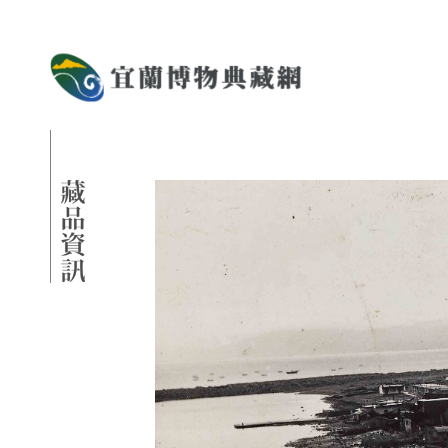
跳到主要內容
宜蘭博物典藏網
網頁導覽
藏品資訊
:::