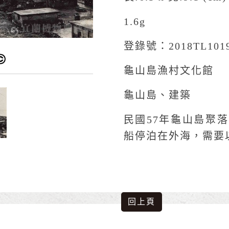
1.6g
登錄號：2018TL101
龜山島漁村文化館
龜山島、建築
民國57年龜山島聚
船停泊在外海，需要
回上頁