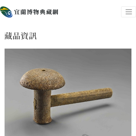
跳到主要內容
宜蘭博物典藏網
網頁導覽
藏品資訊
:::