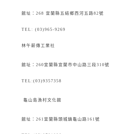
館址：268
宜
蘭縣五結鄉西河五路82號
TEL: (03)965-9269
林午薪傳工業社
館址：
260
宜蘭縣宜蘭市中山路三段
310
號
TEL:(03)9357358
龜山島漁村文化館
館址：
261
宜蘭縣頭城鎮龜山路
161
號