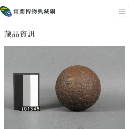
跳到主要內容
宜蘭博物典藏網
網頁導覽
藏品資訊
:::