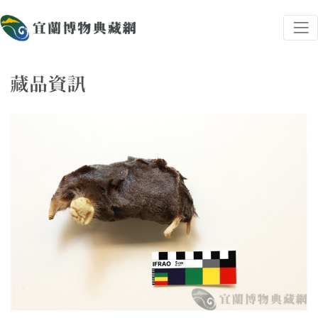
跳到主要內容
宜蘭博物典藏網
網頁導覽
藏品資訊
:::