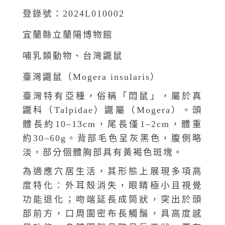
登錄號：2024L010002
宜蘭縣立蘭陽博物館
哺乳類動物、台灣鼴鼠
臺灣鼴鼠（Mogera insularis）
臺灣特有亞種，俗稱「悶鼠」，屬於真
鼴科（Talpidae）鼴屬（Mogera）。頭
體長約10–13cm，尾長僅1–2cm，體重
約30–60g。背部毛色呈灰黑色，腹側略
淡，部分個體胸部具有黃褐色斑塊。
為適應穴居生活，其形態上展現多項高
度特化：外耳殼消失，眼睛極小且視覺
功能退化；吻端延長成筒狀，突出於頭
部前方，口周圍密布長觸鬚，具高度感