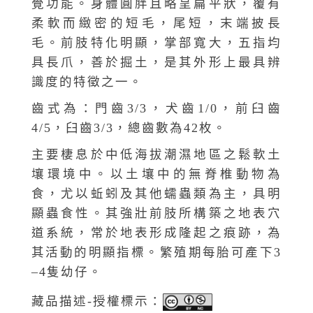
覺功能。身體圓胖且略呈扁平狀，覆有
柔軟而緻密的短毛，尾短，末端披長
毛。前肢特化明顯，掌部寬大，五指均
具長爪，善於掘土，是其外形上最具辨
識度的特徵之一。
齒式為：門齒3/3，犬齒1/0，前臼齒
4/5，臼齒3/3，總齒數為42枚。
主要棲息於中低海拔潮濕地區之鬆軟土
壤環境中。以土壤中的無脊椎動物為
食，尤以蚯蚓及其他蠕蟲類為主，具明
顯蟲食性。其強壯前肢所構築之地表穴
道系統，常於地表形成隆起之痕跡，為
其活動的明顯指標。繁殖期每胎可產下3
–4隻幼仔。
藏品描述-授權標示：