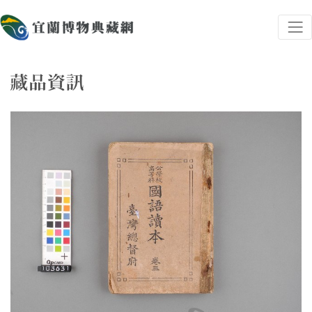
跳到主要內容
宜蘭博物典藏網
網頁導覽
藏品資訊
:::