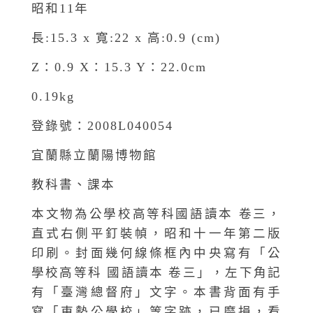
昭和11年
長:15.3 x 寬:22 x 高:0.9 (cm)
Z：0.9 X：15.3 Y：22.0cm
0.19kg
登錄號：2008L040054
宜蘭縣立蘭陽博物館
教科書、課本
本文物為公學校高等科國語讀本 卷三，
直式右側平釘裝幀，昭和十一年第二版
印刷。封面幾何線條框內中央寫有「公
學校高等科 國語讀本 卷三」，左下角記
有「臺灣總督府」文字。本書背面有手
寫「東勢公學校」等字跡，已磨損，看