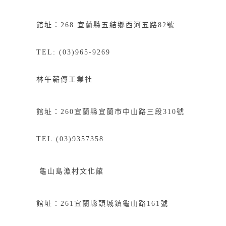
館址：268
宜
蘭縣五結鄉西河五路82號
TEL: (03)965-9269
林午薪傳工業社
館址：
260
宜蘭縣宜蘭市中山路三段
310
號
TEL:(03)9357358
龜山島漁村文化館
館址：
261
宜蘭縣頭城鎮龜山路
161
號