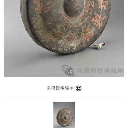
圖檔授權標示: