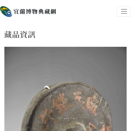
跳到主要內容
宜蘭博物典藏網
網頁導覽
藏品資訊
:::