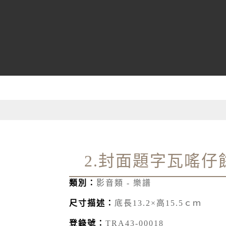
2.封面題字瓦嗂
類別：
影音類 - 樂譜
尺寸描述：
底長13.2×高15.5ｃｍ
登錄號：
TRA43-00018