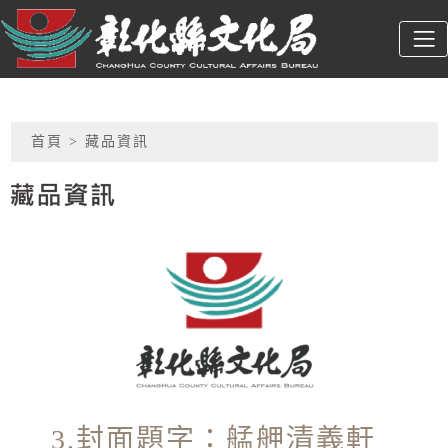
跳到主要內容
彰化縣文化局
:::
網頁導覽
首頁
> 藏品資訊
藏品資訊
3.封面題字：艋舺清義軒