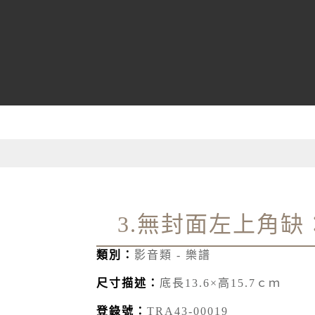
3.無封面左上角
類別：
影音類 - 樂譜
尺寸描述：
底長13.6×高15.7ｃｍ
登錄號：
TRA43-00019