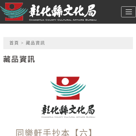
跳到主要內容
彰化縣文化局
:::
網頁導覽
首頁
> 藏品資訊
藏品資訊
同樂軒手抄本【六】