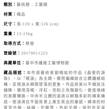
類別：
藝術類 - 工藝類
材質：
織品
尺寸：
長:120 x 寬:126 (cm)
重量：
13.15kg
取得方式：
移撥
登錄號：
20170011223
典藏單位：
臺中市纖維工藝博物館
藏品描述：
本件是藝術家劉曉瑜的作品《晶瑩的淚
珠》，以「眼淚」為主題，運用編織結合立體纖維組
構，呈現淚水瞬間墜落的意象。作品背景以平織技法
鋪陳，運用深褐、洋紅、亮粉之色階變化，營造情緒
的漸層轉換。中央半立體的淚滴以鮮豔多彩的繩束構
成，使淚滴在平面背景上產生突出的量感。繩束的材
質混合棉、絲線、尼龍等，色彩交錯，排列亦呈深