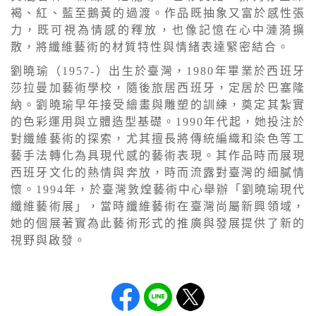
褐、紅、藍至鵝黃的過渡。作品既抽象又富於感性張
力，既可視為情感的釋放，也像記憶在心中漣漪擴
散，將纖維藝術的材質特性與情緒表達緊密結合。
劉曉瑜（1957-）出生於臺灣，1980年畢業於西班牙
莎拉曼加藝術學校，隨後旅居西班牙，定居於巴塞隆
納。劉曉瑜早年接受繪畫與雕塑的訓練，奠定其紮實
的色彩運用與立體造型基礎。1990年代起，她投注於
對纖維藝術的探索，尤其擅長將傳統編織和染色等工
藝手法轉化為具現代感的藝術表現。其作品時而展現
西班牙文化的熱情與奔放，時而流露對臺灣的細膩情
懷。1994年，於臺灣敦煌藝術中心舉辦「劉曉瑜現代
纖維藝術展」，當時纖維藝術在臺灣尚屬新興領域，
她的個展著實為此藝術形式的推廣與發展提供了新的
視野與啟發。