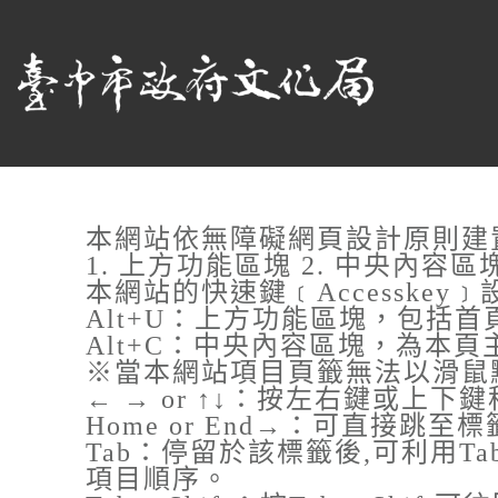
跳到主要內容
臺中市政府文化局
網頁導覽
:::
本網站依無障礙網頁設計原則建
1. 上方功能區塊 2. 中央內容區
本網站的快速鍵﹝Accesskey
Alt+U：上方功能區塊，包括
Alt+C：中央內容區塊，為本
※當本網站項目頁籤無法以滑鼠
← → or ↑↓：按左右鍵或上下
Home or End→：可直接跳
Tab：停留於該標籤後,可利用Ta
項目順序。