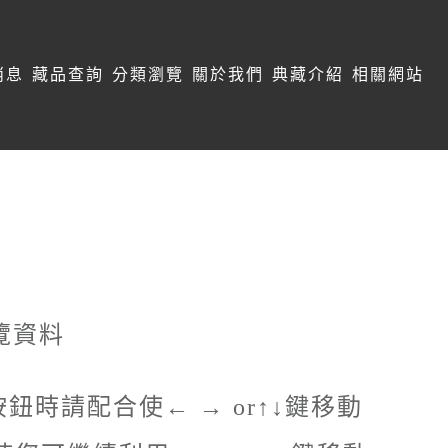
消息
藏品查詢
分類瀏覽
關於我們
典藏介紹
相關網站
覽資料
鈕時請配合使← → or↑↓鍵移動