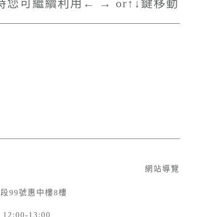
目時您可繼續利用← → or↑↓鍵移動
網站導覽
三段99號惠中樓8樓
:00-13:00