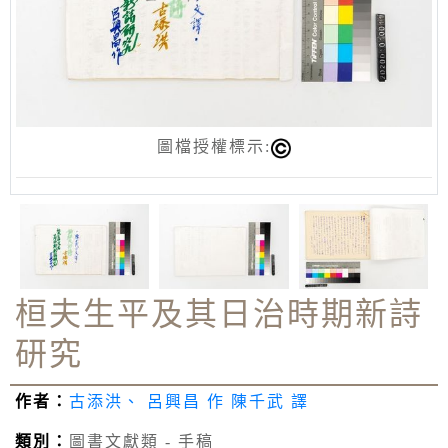
圖檔授權標示:
桓夫生平及其日治時期新詩
研究
作者：
古添洪、 呂興昌 作 陳千武 譯
類別：
圖書文獻類 - 手稿