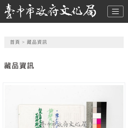
跳到主要內容
臺中市政府文化局
網頁導覽
首頁
> 藏品資訊
:::