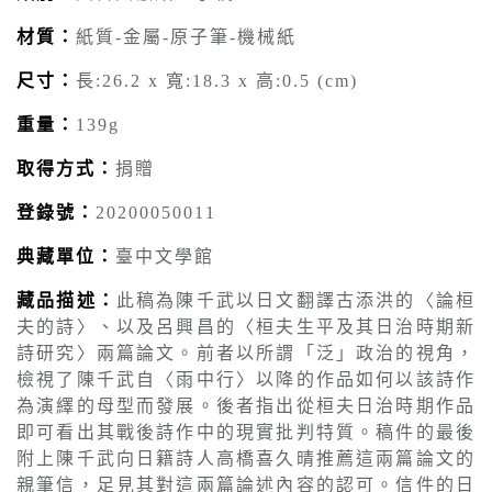
材質：
紙質-金屬-原子筆-機械紙
尺寸：
長:26.2 x 寬:18.3 x 高:0.5 (cm)
重量：
139g
取得方式：
捐贈
登錄號：
20200050011
典藏單位：
臺中文學館
藏品描述：
此稿為陳千武以日文翻譯古添洪的〈論桓
夫的詩〉、以及呂興昌的〈桓夫生平及其日治時期新
詩研究〉兩篇論文。前者以所謂「泛」政治的視角，
檢視了陳千武自〈雨中行〉以降的作品如何以該詩作
為演繹的母型而發展。後者指出從桓夫日治時期作品
即可看出其戰後詩作中的現實批判特質。稿件的最後
附上陳千武向日籍詩人高橋喜久晴推薦這兩篇論文的
親筆信，足見其對這兩篇論述內容的認可。信件的日