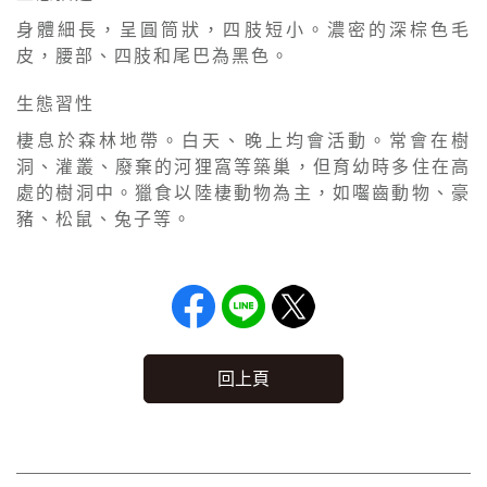
身體細長，呈圓筒狀，四肢短小。濃密的深棕色毛
皮，腰部、四肢和尾巴為黑色。
生態習性
棲息於森林地帶。白天、晚上均會活動。常會在樹
洞、灌叢、廢棄的河狸窩等築巢，但育幼時多住在高
處的樹洞中。獵食以陸棲動物為主，如囓齒動物、豪
豬、松鼠、兔子等。
回上頁