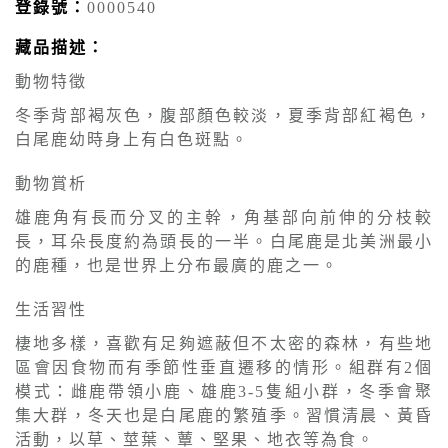
登錄號：
0000540
藏品描述：
動物特徵
冬季背部褐灰色，腹部顏色較淡，夏季背部紅褐色，
白尾鹿幼時身上有白色斑點。
動物賞析
雄鹿角有長而分叉的主幹，角基部向前伸的分枝較
長，耳朵長度約為頭長的一半。白尾鹿是北美洲最小
的鹿種，也是世界上分布最廣的鹿之一。
生活習性
棲地多樣，喜歡有足夠遮蔽但不太密的森林，有些地
區會因食物而有季節性垂直遷移的情形。組群有2個
模式：雌鹿帶領小鹿、雄鹿3-5隻組小群，冬季會聚
集大群，冬天也是白尾鹿的繁殖季。習慣清晨、黃昏
活動，以草、莖葉、蕈、堅果、地衣等為食。