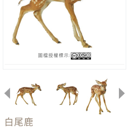
圖檔授權標示:
白尾鹿