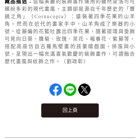
藏品描述：
這幅美麗的裝飾畫作運用的雖然是洛可可
繽紛多彩的現代畫風，主題卻是源自千年歷史的「豐
饒之角」（Cornucopia）：盛裝著四季花果的山羊
角。然而在近代的畫家手中，山羊角成了樂器的小
號，從藤編的花籃吐露出四季花果，隨著提環與垂飾
可見向日葵、雛菊、玫瑰、茶花、報春花、紫藤等，
搭配底座仿自古羅馬壁畫的孩童嬉戲圖、排笛與小
號，呈現出一幅充滿喜氣歡慶的裝飾畫作，可謂融合
歷代畫風與紋飾之作。（劉政彰）
回上頁