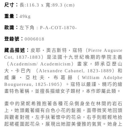
尺寸：
長:116.3 x 寬:89.3 (cm)
重量：
49kg
款識：
左下角 : P-A-COT-1870-
登錄號：
0006018
藏品描述：
皮耶‧奧古斯特‧寇特（Pierre Auguste
Cot, 1837-1883）是法國十九世紀晚期的學院主義
（Academism/ Academicism）畫家，師承亞歷山
大‧卡巴內 （Alexandre Cabanel, 1823-1889）和
威廉‧亞杜夫‧布葛赫（William Adolphe
Bouguereau, 1825-1905）。寇特以嚴謹、精巧的繪
畫特色著稱，並擅長描繪女子題材，本作即屬此類。
畫中的黛妮希雅抱著各種花朵側身坐在林間的岩石
上，她頭戴著綴有白色小花的髮圈，面帶微笑地回頭
與觀者對視，左手扶著懷中的花朵，右手則輕輕地拾
起裙襬圍起花朵，展現出她甜美優雅的氣質。她身上