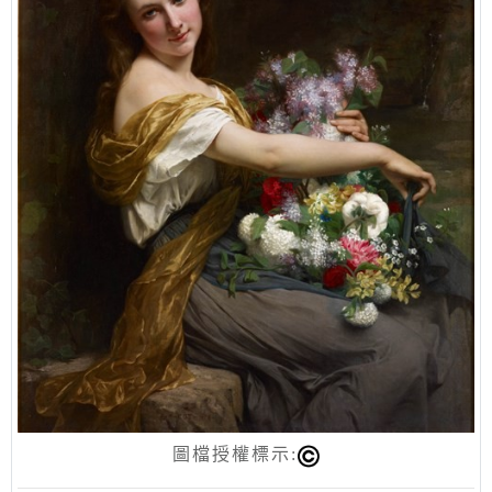
圖檔授權標示: