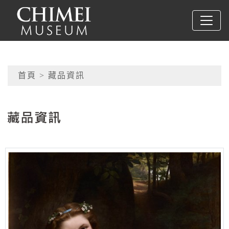
跳到主要內容
奇美博物館
網頁導覽
首頁
> 藏品資訊
:::