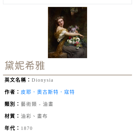
黛妮希雅
英文名稱：
Dionysia
作者：
皮耶．奧古斯特．寇特
類別：
藝術類 - 油畫
材質：
油彩、畫布
年代：
1870