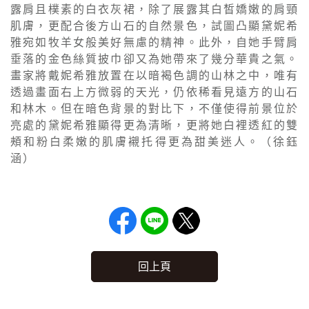
露肩且樸素的白衣灰裙，除了展露其白皙嬌嫩的肩頸
肌膚，更配合後方山石的自然景色，試圖凸顯黛妮希
雅宛如牧羊女般美好無慮的精神。此外，自她手臂肩
垂落的金色絲質披巾卻又為她帶來了幾分華貴之氣。
畫家將戴妮希雅放置在以暗褐色調的山林之中，唯有
透過畫面右上方微弱的天光，仍依稀看見遠方的山石
和林木。但在暗色背景的對比下，不僅使得前景位於
亮處的黛妮希雅顯得更為清晰，更將她白裡透紅的雙
頰和粉白柔嫩的肌膚襯托得更為甜美迷人。（徐鈺
涵）
回上頁