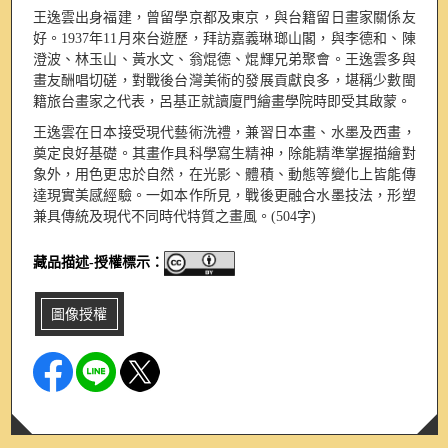
王逸雲出身福建，曾留學京都及東京，與台籍留日畫家關係友
好。1937年11月來台遊歷，拜訪嘉義琳瑯山閣，與李德和、陳
澄波、林玉山、黃水文、翁焜德、焜輝兄弟聚會。王逸雲多與
畫友酬唱切磋，對戰後台灣美術的發展貢獻良多，堪稱少數閩
籍旅台畫家之代表，呂基正就讀廈門繪畫學院時即受其啟蒙。
王逸雲在日本接受現代藝術洗禮，兼習日本畫、水墨及西畫，
奠定良好基礎。其畫作具科學寫生精神，除能精準掌握描繪對
象外，用色更忠於自然，在光影、體積、動態等變化上皆能傳
達現實美感經驗。一如本作所見，戰後更融合水墨技法，形塑
兼具傳統及現代不同時代特質之畫風。(504字)
藏品描述-授權標示：
圖像授權