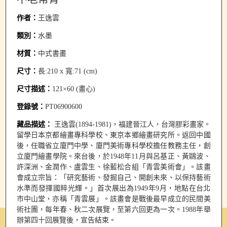
作者：
王逸雲
類別：
水墨
材質：
中式書畫
尺寸：
長:210 x 寬:71 (cm)
尺寸描述：
121×60 (畫心)
登錄號：
PT06900600
藏品描述：
王逸雲(1894-1981)，福建晉江人，台灣膠彩畫家。
留學日本京都繪畫專科學校、東京本鄉繪畫研究所。返回中國
後，任職省立廈門中學、廈門美術專科學校擔任教務主任，創
立廈門繪畫學院。來台後，於1948年11月與呂基正、黃鷗波、
許深洲、金潤作、盧雲生、徐藍松合組「青雲美術會」。該畫
會成立宗旨：「研究藝術、發掘自己、開創未來、以保持藝術
水準而發揮國粹光輝。」首次展出為1949年9月，地點在台北
巿中山堂，亦稱「青雲展」。該畫會是戰後最早成立的民間美
術社團，每年春、秋二次展覽，至第六回更為一次。1988年舉
辦第四十回展覽後，宣告結束。