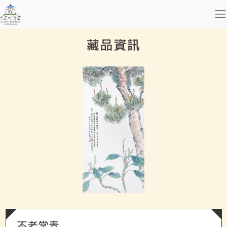
跳到主要內容
國立中正紀念堂管理處
網頁導覽
:::
藏品資訊
不老常青