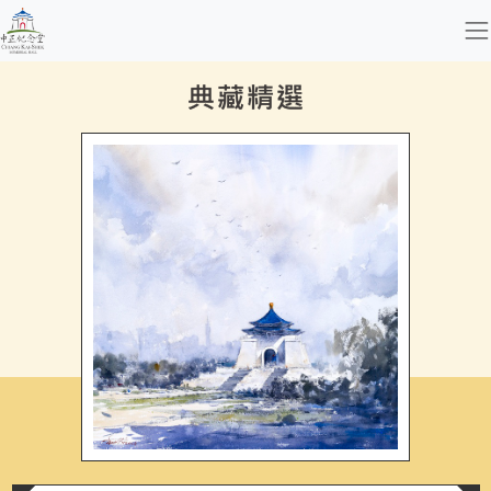
跳到主要內容
國立中正紀念堂管理處
網頁導覽
:::
:::
典藏精選