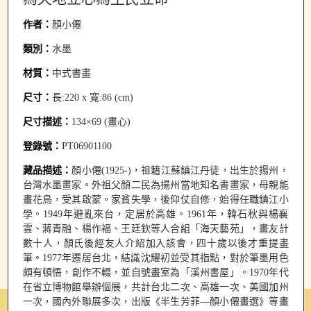
作者：
顏小僊
類別：
水墨
材質：
中式書畫
尺寸：
長:220 x 寬:86 (cm)
尺寸描述：
134×69 (畫心)
登錄號：
PT06901100
藏品描述：
顏小僊(1925-)，祖籍江蘇鎮江丹徒，出生於揚州，
台灣水墨畫家。外祖父顏二民為揚州當地知名書畫家，母親能
畫花鳥，受其啟蒙。家貧失學，後仰仗自修，始得任職鎮江小
學。1949年避亂來台，定居於高雄。1961年，韓石秋與楊襄
雲、蔣青融、楊作福、王廷欽等人合組「海天藝苑」，畫友計
數十人，顏氏後經友人介紹加入該會，四十歲以後才重提畫
筆。1977年遷居台北，結識沈耀初並受其指點，對於筆墨用色
頗有頓悟，創作不輟，並自號畫室為「溪州書屋」。1970年代
在省立博物館舉辦個展，共計台北二次、高雄一次、美國加州
一次，國內外聯展多次，出版《半生芳菲—顏小僊畫選》等畫