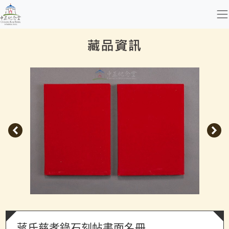
跳到主要內容
國立中正紀念堂管理處
網頁導覽
:::
藏品資訊
蔣氏慈孝錄石刻帖書面名冊