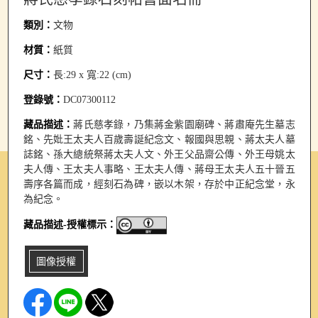
類別：
文物
材質：
紙質
尺寸：
長:29 x 寬:22 (cm)
登錄號：
DC07300112
藏品描述：
蔣氏慈孝錄，乃集蔣金紫園廟碑、蔣肅庵先生墓志
銘、先妣王太夫人百歲壽誕紀念文、報國與思親、蔣太夫人墓
誌銘、孫大總統祭蔣太夫人文、外王父品齋公傳、外王母姚太
夫人傳、王太夫人事略、王太夫人傳、蔣母王太夫人五十晉五
壽序各篇而成，經刻石為碑，嵌以木架，存於中正紀念堂，永
為紀念。
藏品描述-授權標示：
圖像授權