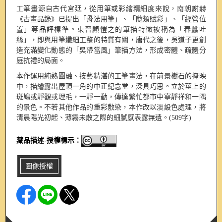
工筆畫源自古代宮廷，從用筆或彩繪精細度來說，南朝謝赫
《古畫品錄》已提出「骨法用筆」、「隨類賦彩」、「經營位
置」等品評標準。東晉顧愷之的筆描特徵被稱為「春蠶吐
絲」，即與用筆纖細工整的特質有關，唐代之後，吳道子更創
造充滿變化動態的「吳帶當風」筆描方法，形成密體、疏體分
庭抗禮的局面。
本作運用純熟圓融、技藝精湛的工筆畫法，在前景樹石的掩映
中，描繪露出屋頂一角的中正紀念堂，深具巧思。立於莖上的
斑鳩或靜觀或理毛，一靜一動，傳達繁忙都市中寧靜祥和一隅
的景色。不若其他作品的重彩敷染，本作改以淡設色處理，將
清晨陽光初起、薄霧未散之際的細膩感表露無遺。(509字)
藏品描述-授權標示：
圖像授權