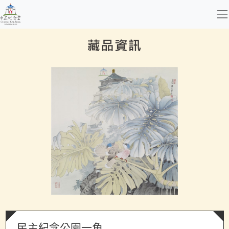
跳到主要內容
國立中正紀念堂管理處
網頁導覽
:::
藏品資訊
民主紀念公園一角