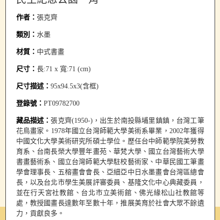
作者：
張克齊
類別：
水墨
材質：
中式書畫
尺寸：
長:71 x 寬:71 (cm)
尺寸描述：
95x94.5x3(含框)
登錄號：
PT09782700
藏品描述：
張克齊(1950-)，出生於南投縣埔里鎮鎮，台灣工筆
花鳥畫家。1978年國立台灣師範大學美術系畢業，2002年獲得
中國文化大學美術研究所碩士學位。歷任台中師範學院美勞教
育系、台南長榮大學豐年畫苑、華梵大學、國立台灣藝術大學
書畫藝術系、國立台灣師範大學駐校藝術家、中華民國工筆畫
學會理事長、五榕畫會會長、亞細亞中日水墨畫會台灣區總會
長，以及台北市學生美展評審委員、基隆文化中心典藏委員，
並在行天宮社教館、台北市立美術館、佛光緣松山社教館等
處，教授國畫長達數年至數十年，推展美育於社會大眾不餘遺
力，貢獻良多。