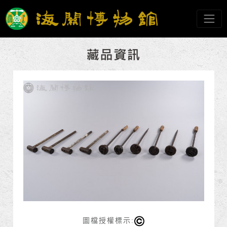
跳到主要內容
海關博物館
網頁導覽
:::
圖檔授權標示: