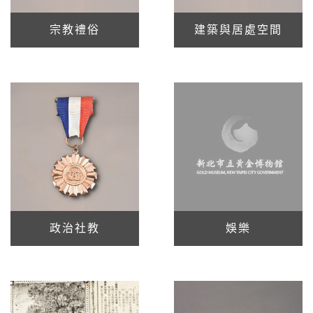
宗教禮俗
建築與居處空間
政治社教
娛樂