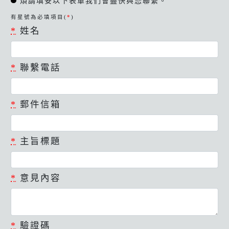
煩請填妥以下表單我們會盡快與您聯繫。
有星號為必填項目(
*
)
*
姓名
*
聯繫電話
*
郵件信箱
*
主旨標題
*
意見內容
*
驗證碼