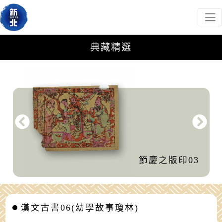
新北市政府客家事務局
網頁導覽
跳到主要內容
:::
典藏精選
典藏精選
節慶之版印03
漢文古書06(幼學故事瓊林)