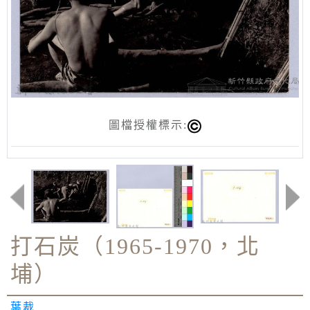
圖檔授權標示:
打石炭（1965-1970，北
埔）
葉裁