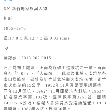
KK 新竹縣家族與人物
相紙
1965~1970
長:17.8 x 寬:12.7 x 高:0.03 (cm)
6g
登錄號：2013.002.0015
照片為霧面處理，正面為煤礦工進礦坑之一景。背面
寫有「1-04」、「大南坑」。此處為北埔大南坑地帶
南山煤礦場，礦址為新竹縣北埔鄉大南坑46號，距竹
東火車站約15公里，1952年11月溫萬寶承讓礦權，
同年12月開坑，1962年11月開鑿坑內斜坑。1963年
核准礦業字第1102號、臺濟採字第3255號，面積
149.0556公頃，礦權人涂添貴承受繼續經營。1953
年開坑，1982年收坑，歷經30年。